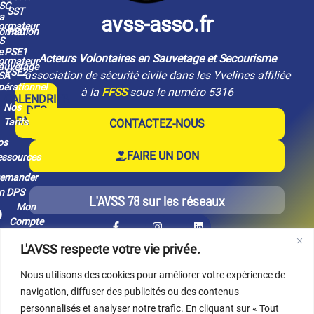
SC
SST
a
avss-asso.fr
ormateur
ormation
PSC
S
e
PSE1
Acteurs Volontaires en Sauvetage et Secourisme
ormateur
auvetage
PSE2
association de sécurité civile dans les Yvelines affiliée
SA
pérationnel
à la
FFSS
sous le numéro 5316
CALENDRIER
Nos
DES
FORMATIONS
Tarifs
CONTACTEZ-NOUS
os
FAIRE UN DON
essources
emander
n DPS
L'AVSS 78 sur les réseaux
Mon
Compte
L'AVSS respecte votre vie privée.
Nous utilisons des cookies pour améliorer votre expérience de
navigation, diffuser des publicités ou des contenus
personnalisés et analyser notre trafic. En cliquant sur « Tout