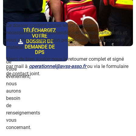
Afin
Ce dossier contient toutes les informations
TÉLÉCHARGEZ
d’assurer
nécessaires
pour appréhender vos besoins particuliers et
VOTRE
une
vous offrir une prestation personnalisée en personnel et
DOSSIER DE
DEMANDE DE
protection
matériel.
DPS
optimale
Merci de bien vouloir nous le retourner complet et signé
de
par mail à
operationnel@avss-asso.fr
ou via le formulaire
votre
de contact joint.
événement,
nous
aurons
besoin
de
renseignements
vous
concernant.