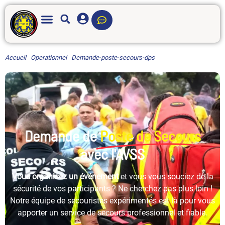
Accueil
·
Operationnel
·
Demande-poste-secours-dps
Demande de
Poste de Secours
avec l'AVSS
Vous organisez un événement
et vous vous souciez de la
sécurité de vos participants ? Ne cherchez pas plus loin !
Notre équipe de secouristes expérimentés est là pour vous
apporter un service de secours professionnel et fiable.