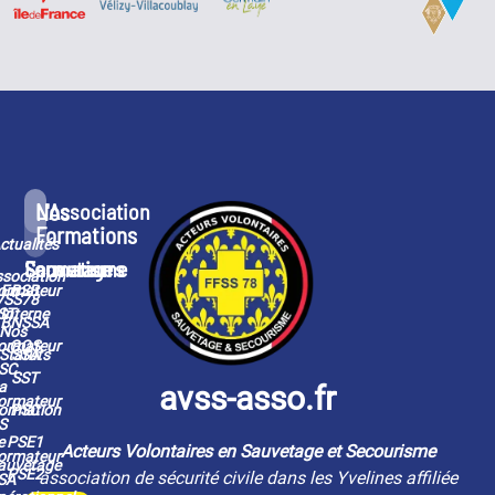
Nos
L'Association
Formations
ctualités
Sauvetage
Secourisme
Formateurs
sociation
ormateur
En
BSB
VSS78
ST
Interne
BNSSA
Nos
ormateur
GQS
Statuts
SSA
SC
SST
a
avss-asso.fr
ormateur
ormation
PSC
S
e
PSE1
Acteurs Volontaires en Sauvetage et Secourisme
ormateur
auvetage
PSE2
association de sécurité civile dans les Yvelines affiliée
SA