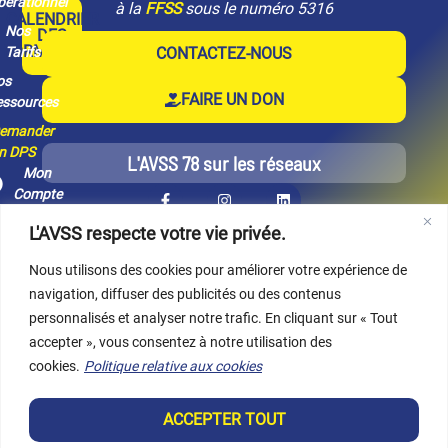
pérationnel
à la
FFSS
sous le numéro 5316
CALENDRIER
Nos
DES
FORMATIONS
Tarifs
CONTACTEZ-NOUS
os
FAIRE UN DON
essources
emander
n DPS
L'AVSS 78 sur les réseaux
Mon
Compte
L'AVSS respecte votre vie privée.
Nous utilisons des cookies pour améliorer votre expérience de
navigation, diffuser des publicités ou des contenus
personnalisés et analyser notre trafic. En cliquant sur « Tout
accepter », vous consentez à notre utilisation des
cookies.
Politique relative aux cookies
Acteurs Volontaires en Sauvetage et Secourisme (FFSS 78)
ACCEPTER TOUT
Association de loi 1901 affiliée à la FFSS dans les Yvelines (78) certifiée
Qualiopi.